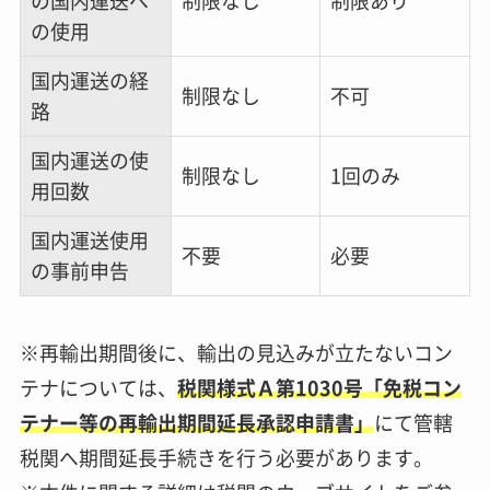
の国内運送へ
制限なし
制限あり
の使用
国内運送の経
制限なし
不可
路
国内運送の使
制限なし
1回のみ
用回数
国内運送使用
不要
必要
の事前申告
※再輸出期間後に、輸出の見込みが立たないコン
テナについては、
税関様式Ａ第1030号「免税コン
テナー等の再輸出期間延長承認申請書」
にて管轄
税関へ期間延長手続きを行う必要があります。